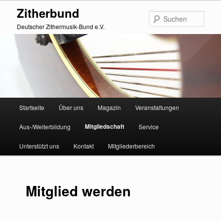
Zum
Zitherbund
primären
Such
Inhalt
Deutscher Zithermusik-Bund e.V.
springen
Hauptmenü
Startseite
Über uns
Magazin
Veranstaltungen
Mitgliedschaft
Aus-/Weiterbildung
Service
Unterstützt uns
Kontakt
Mitgliederbereich
Mitglied werden