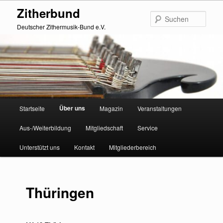
Zum
Zitherbund
primären
Such
Inhalt
Deutscher Zithermusik-Bund e.V.
springen
Hauptmenü
Über uns
Startseite
Magazin
Veranstaltungen
Aus-/Weiterbildung
Mitgliedschaft
Service
Unterstützt uns
Kontakt
Mitgliederbereich
Thüringen