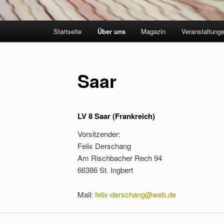
Hauptmenü
Startseite
Über uns
Magazin
Veranstaltung
Saar
LV 8 Saar (Frankreich)
Vorsitzender:
Felix Derschang
Am Rischbacher Rech 94
66386 St. Ingbert
Mail:
felix-derschang@web.de