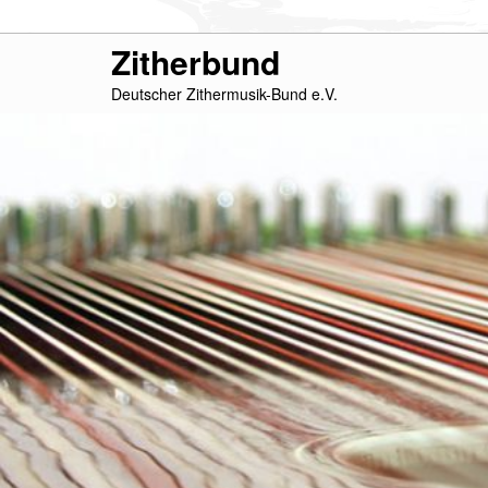
Zum
Zitherbund
primären
Deutscher Zithermusik-Bund e.V.
Inhalt
springen