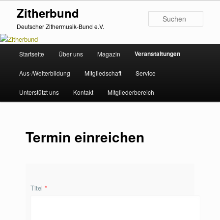
Zum
Zitherbund
primären
Such
Inhalt
Deutscher Zithermusik-Bund e.V.
springen
Hauptmenü
Veranstaltungen
Startseite
Über uns
Magazin
Aus-/Weiterbildung
Mitgliedschaft
Service
Unterstützt uns
Kontakt
Mitgliederbereich
Termin einreichen
Titel
*