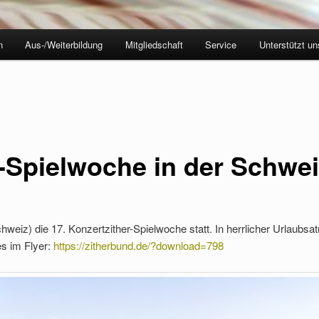
n
Aus-/Weiterbildung
Mitgliedschaft
Service
Unterstützt un
r-Spielwoche in der Schwe
weiz) die 17. Konzertzither-Spielwoche statt. In herrlicher Urlaubsat
es im Flyer:
https://zitherbund.de/?download=798