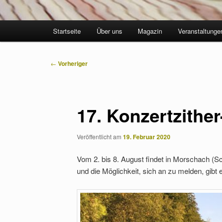
Hauptmenü
Startseite
Über uns
Magazin
Veranstaltunge
Beitragsnavigation
←
Vorheriger
17. Konzertzithe
Veröffentlicht am
19. Februar 2020
Vom 2. bis 8. August findet in Morschach (Sch
und die Möglichkeit, sich an zu melden, gibt 