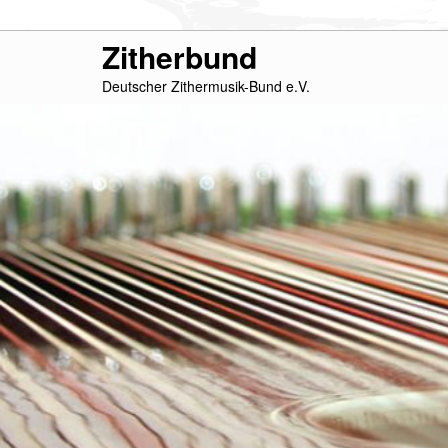
Zum
Zitherbund
primären
Deutscher Zithermusik-Bund e.V.
Inhalt
springen