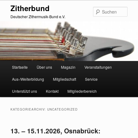
Zum
Zum
Zitherbund
primären
sekundären
Such
Inhalt
Inhalt
Deutscher Zithermusik-Bund e.V.
springen
springen
Hauptmenü
Startseite
Über uns
Magazin
Veranstaltungen
Aus-/Weiterbildung
Mitgliedschaft
Service
Unterstützt uns
Kontakt
Mitgliederbereich
KATEGORIEARCHIV:
UNCATEGORIZED
13. – 15.11.2026, Osnabrück: