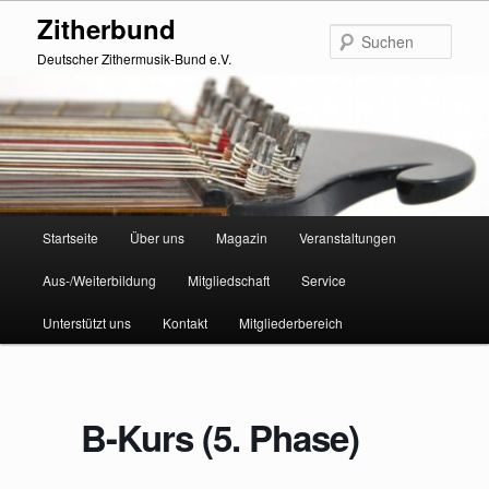
Zum
Zitherbund
primären
Such
Inhalt
Deutscher Zithermusik-Bund e.V.
springen
Hauptmenü
Startseite
Über uns
Magazin
Veranstaltungen
Aus-/Weiterbildung
Mitgliedschaft
Service
Unterstützt uns
Kontakt
Mitgliederbereich
B-Kurs (5. Phase)