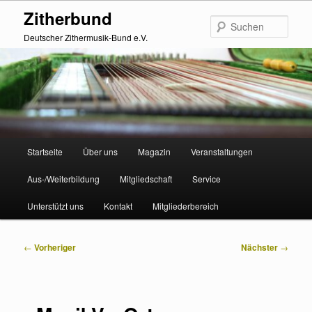
Zum
Zitherbund
primären
Such
Inhalt
Deutscher Zithermusik-Bund e.V.
springen
Hauptmenü
Startseite
Über uns
Magazin
Veranstaltungen
Aus-/Weiterbildung
Mitgliedschaft
Service
Unterstützt uns
Kontakt
Mitgliederbereich
Beitragsnavigation
←
Vorheriger
Nächster
→