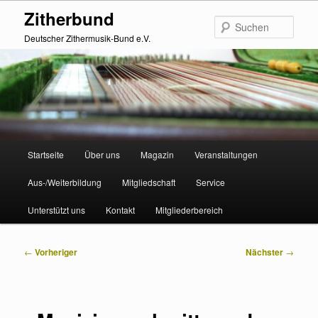
Zum
Zitherbund
primären
Such
Inhalt
Deutscher Zithermusik-Bund e.V.
springen
Hauptmenü
Startseite
Über uns
Magazin
Veranstaltungen
Aus-/Weiterbildung
Mitgliedschaft
Service
Unterstützt uns
Kontakt
Mitgliederbereich
Beitragsnavigation
←
Vorheriger
Nächster
→