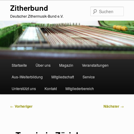
Zum
Zitherbund
primären
Such
Inhalt
Deutscher Zithermusik-Bund e.V.
springen
Hauptmenü
Startseite
Über uns
Magazin
Veranstaltungen
Aus-/Weiterbildung
Mitgliedschaft
Service
Unterstützt uns
Kontakt
Mitgliederbereich
Beitragsnavigation
←
Vorheriger
Nächster
→