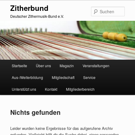
Zum
Zum
Zitherbund
primären
sekundären
Such
Inhalt
Inhalt
Deutscher Zithermusik-Bund e.V.
springen
springen
Hauptmenü
Startseite
Über uns
Magazin
Veranstaltungen
Aus-/Weiterbildung
Mitgliedschaft
Service
Unterstützt uns
Kontakt
Mitgliederbereich
Nichts gefunden
Leider wurden keine Ergebnisse für das aufgerufene Archiv
gefunden. Vielleicht hilft dir die Suche dabei, einen passenden