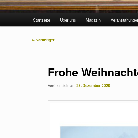
Hauptmenü
Startseite
Über uns
Magazin
Veranstaltunge
Beitragsnavigation
←
Vorheriger
Frohe Weihnacht
Veröffentlicht am
23. Dezember 2020