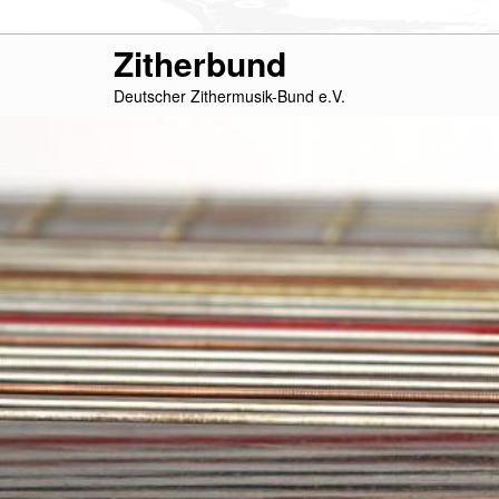
Zum
Zitherbund
primären
Deutscher Zithermusik-Bund e.V.
Inhalt
springen